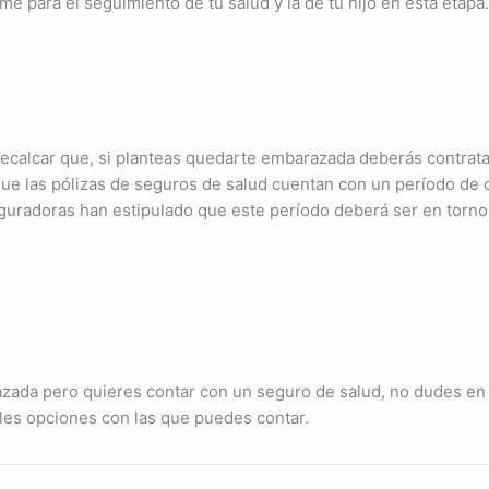
e para el seguimiento de tu salud y la de tu hijo en esta etapa.
ecalcar que, si planteas quedarte embarazada deberás contrata
que las pólizas de seguros de salud cuentan con un período de 
eguradoras han estipulado que este período deberá ser en torn
azada pero quieres contar con un seguro de salud, no dudes en
les opciones con las que puedes contar.