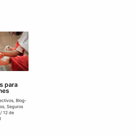
s para
nes
ectivos
,
Blog-
os
,
Seguros
/
12 de
1