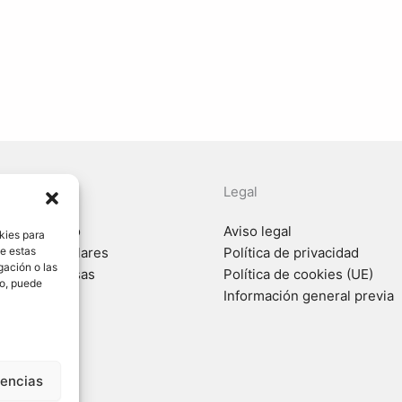
a ayuda?
Legal
e Turi Gestió
Aviso legal
kies para
de estas
para particulares
Política de privacidad
gación o las
 para empresas
Política de cookies (UE)
to, puede
os
Información general previa
o
rencias