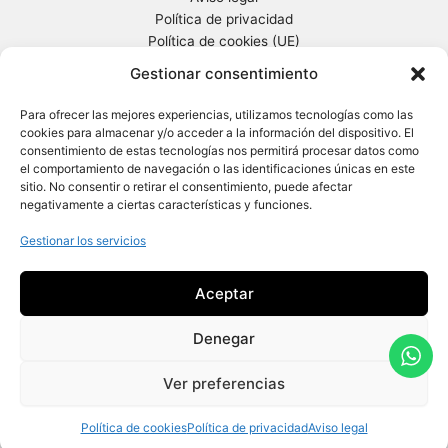
Política de privacidad
Política de cookies (UE)
Información general previa
Gestionar consentimiento
Turi Gestió
Para ofrecer las mejores experiencias, utilizamos tecnologías como las
cookies para almacenar y/o acceder a la información del dispositivo. El
Ctra. Sta Creu de Calafell, 65-67
consentimiento de estas tecnologías nos permitirá procesar datos como
08830 Sant Boi de Llobregat (Barcelona)
el comportamiento de navegación o las identificaciones únicas en este
Tel. 93 652 96 80
sitio. No consentir o retirar el consentimiento, puede afectar
negativamente a ciertas características y funciones.
Gestionar los servicios
Aceptar
Denegar
Copyright © 2026 Desarrollado por
Solvento Consulting
Ver preferencias
Política de cookies
Política de privacidad
Aviso legal