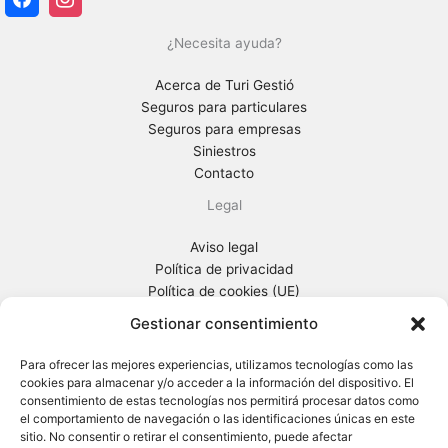
¿Necesita ayuda?
Acerca de Turi Gestió
Seguros para particulares
Seguros para empresas
Siniestros
Contacto
Legal
Aviso legal
Política de privacidad
Política de cookies (UE)
Información general previa
Gestionar consentimiento
Turi Gestió
Para ofrecer las mejores experiencias, utilizamos tecnologías como las
cookies para almacenar y/o acceder a la información del dispositivo. El
Ctra. Sta Creu de Calafell, 65-67
consentimiento de estas tecnologías nos permitirá procesar datos como
08830 Sant Boi de Llobregat (Barcelona)
el comportamiento de navegación o las identificaciones únicas en este
Tel. 93 652 96 80
sitio. No consentir o retirar el consentimiento, puede afectar