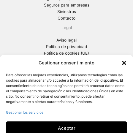
Seguros para empresas
Siniestros
Contacto
Legal
Aviso legal
Política de privacidad
Política de cookies (UE)
Información general previa
Gestionar consentimiento
Turi Gestió
Para ofrecer las mejores experiencias, utilizamos tecnologías como las
cookies para almacenar y/o acceder a la información del dispositivo. El
Ctra. Sta Creu de Calafell, 65-67
consentimiento de estas tecnologías nos permitirá procesar datos como
08830 Sant Boi de Llobregat (Barcelona)
el comportamiento de navegación o las identificaciones únicas en este
Tel. 93 652 96 80
sitio. No consentir o retirar el consentimiento, puede afectar
negativamente a ciertas características y funciones.
Gestionar los servicios
Aceptar