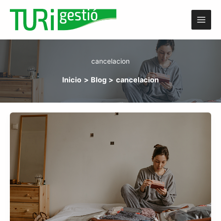
Ir
al
contenido
cancelacion
Inicio
Blog
cancelacion