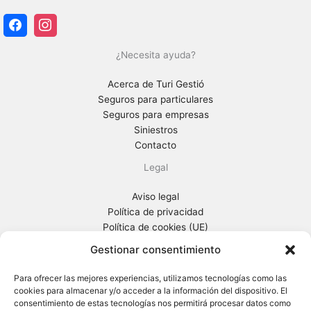
¿Necesita ayuda?
Acerca de Turi Gestió
Seguros para particulares
Seguros para empresas
Siniestros
Contacto
Legal
Aviso legal
Política de privacidad
Política de cookies (UE)
Información general previa
Gestionar consentimiento
Turi Gestió
Para ofrecer las mejores experiencias, utilizamos tecnologías como las
cookies para almacenar y/o acceder a la información del dispositivo. El
Ctra. Sta Creu de Calafell, 65-67
consentimiento de estas tecnologías nos permitirá procesar datos como
08830 Sant Boi de Llobregat (Barcelona)