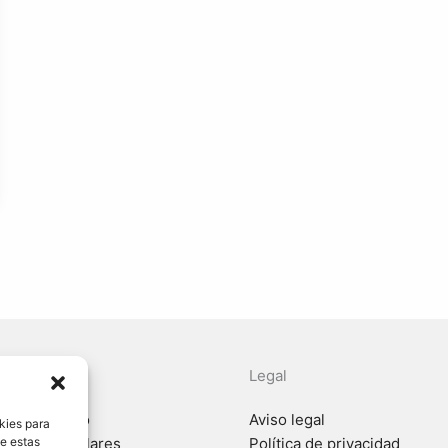
a ayuda?
Legal
e Turi Gestió
Aviso legal
kies para
de estas
para particulares
Política de privacidad