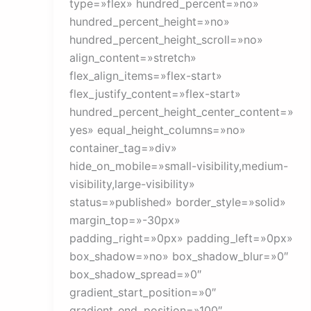
type=»flex» hundred_percent=»no»
hundred_percent_height=»no»
hundred_percent_height_scroll=»no»
align_content=»stretch»
flex_align_items=»flex-start»
flex_justify_content=»flex-start»
hundred_percent_height_center_content=»
yes» equal_height_columns=»no»
container_tag=»div»
hide_on_mobile=»small-visibility,medium-
visibility,large-visibility»
status=»published» border_style=»solid»
margin_top=»-30px»
padding_right=»0px» padding_left=»0px»
box_shadow=»no» box_shadow_blur=»0″
box_shadow_spread=»0″
gradient_start_position=»0″
gradient_end_position=»100″