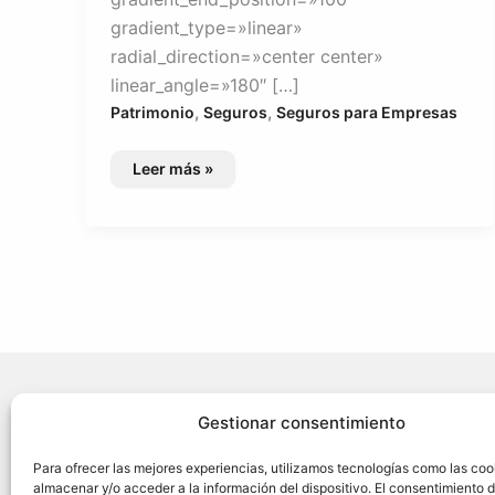
gradient_type=»linear»
radial_direction=»center center»
linear_angle=»180″ […]
,
,
Patrimonio
Seguros
Seguros para Empresas
Seguro
Leer más »
para
Pymes
¿Necesit
Gestionar consentimiento
Acerca d
Para ofrecer las mejores experiencias, utilizamos tecnologías como las coo
almacenar y/o acceder a la información del dispositivo. El consentimiento 
Seguros 