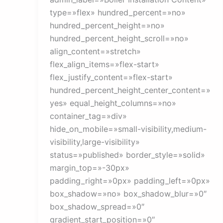
type=»flex» hundred_percent=»no»
hundred_percent_height=»no»
hundred_percent_height_scroll=»no»
align_content=»stretch»
flex_align_items=»flex-start»
flex_justify_content=»flex-start»
hundred_percent_height_center_content=»
yes» equal_height_columns=»no»
container_tag=»div»
hide_on_mobile=»small-visibility,medium-
visibility,large-visibility»
status=»published» border_style=»solid»
margin_top=»-30px»
padding_right=»0px» padding_left=»0px»
box_shadow=»no» box_shadow_blur=»0″
box_shadow_spread=»0″
gradient_start_position=»0″