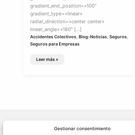
gradient_end_position=»100″
gradient_type=»linear»
radial_direction=»center center»
linear_angle=»180″ […]
,
,
,
Accidentes Colectivos
Blog-Noticias
Seguros
Seguros para Empresas
Seguro
Leer más »
de
Accidentes
para
Federaciones
¿Necesit
Gestionar consentimiento