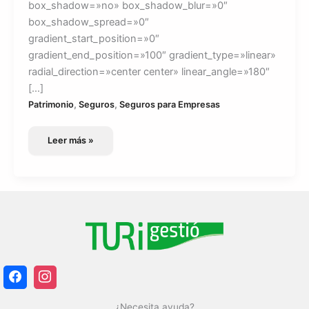
box_shadow=»no» box_shadow_blur=»0″
box_shadow_spread=»0″
gradient_start_position=»0″
gradient_end_position=»100″ gradient_type=»linear»
radial_direction=»center center» linear_angle=»180″
[…]
,
,
Patrimonio
Seguros
Seguros para Empresas
Seguro
Leer más »
Multirriesgo
Talleres
¿Necesita ayuda?