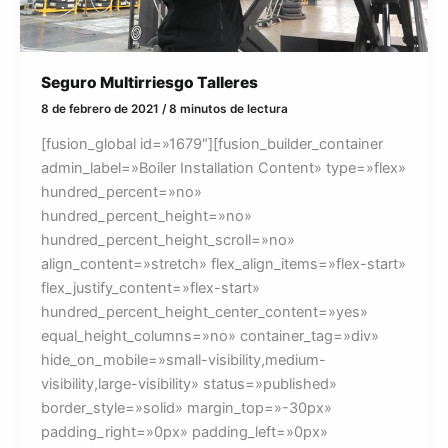
Seguro Multirriesgo Talleres
8 de febrero de 2021
/
8 minutos de lectura
[fusion_global id=»1679″][fusion_builder_container
admin_label=»Boiler Installation Content» type=»flex»
hundred_percent=»no»
hundred_percent_height=»no»
hundred_percent_height_scroll=»no»
align_content=»stretch» flex_align_items=»flex-start»
flex_justify_content=»flex-start»
hundred_percent_height_center_content=»yes»
equal_height_columns=»no» container_tag=»div»
hide_on_mobile=»small-visibility,medium-
visibility,large-visibility» status=»published»
border_style=»solid» margin_top=»-30px»
padding_right=»0px» padding_left=»0px»