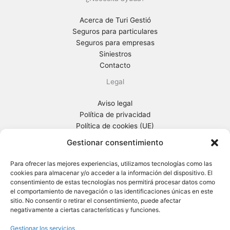
Acerca de Turi Gestió
Seguros para particulares
Seguros para empresas
Siniestros
Contacto
Legal
Aviso legal
Política de privacidad
Política de cookies (UE)
Información general previa
Gestionar consentimiento
Turi Gestió
Para ofrecer las mejores experiencias, utilizamos tecnologías como las
cookies para almacenar y/o acceder a la información del dispositivo. El
Ctra. Sta Creu de Calafell, 65-67
consentimiento de estas tecnologías nos permitirá procesar datos como
08830 Sant Boi de Llobregat (Barcelona)
el comportamiento de navegación o las identificaciones únicas en este
Tel. 93 652 96 80
sitio. No consentir o retirar el consentimiento, puede afectar
negativamente a ciertas características y funciones.
Gestionar los servicios