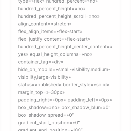
type=»flex» hundred_percent=»no»
hundred_percent_height=»no»
hundred_percent_height_scroll=»no»
align_content=»stretch»
flex_align_items=»flex-start»
flex_justify_content=»flex-start»
hundred_percent_height_center_content=»
yes» equal_height_columns=»no»
container_tag=»div»
hide_on_mobile=»small-visibility,medium-
visibility,large-visibility»
status=»published» border_style=»solid»
margin_top=»-30px»
padding_right=»0px» padding_left=»0px»
box_shadow=»no» box_shadow_blur=»0″
box_shadow_spread=»0″
gradient_start_position=»0″
gradient_end_position=»100″