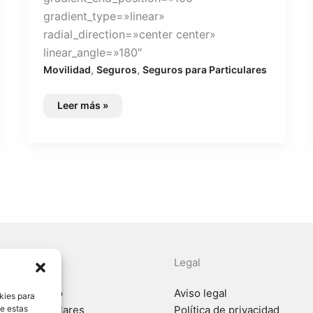
gradient_type=»linear»
radial_direction=»center center»
linear_angle=»180″
,
,
Movilidad
Seguros
Seguros para Particulares
Seguro
Leer más »
RC
Bicicleta
a ayuda?
Legal
e Turi Gestió
Aviso legal
kies para
de estas
para particulares
Política de privacidad