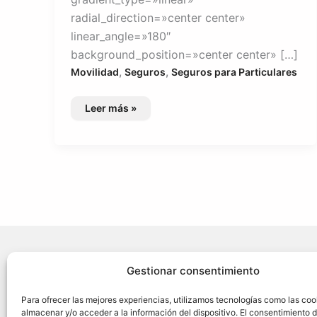
radial_direction=»center center»
linear_angle=»180″
background_position=»center center» […]
,
,
Movilidad
Seguros
Seguros para Particulares
Seguro
Leer más »
de
Coche
¿Necesit
Gestionar consentimiento
Acerca d
Para ofrecer las mejores experiencias, utilizamos tecnologías como las coo
almacenar y/o acceder a la información del dispositivo. El consentimiento 
Seguros 