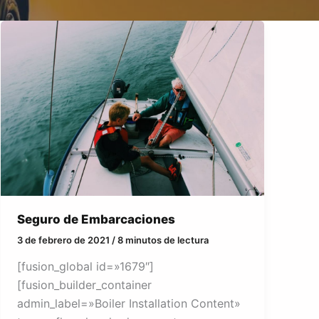
Seguro de Embarcaciones
3 de febrero de 2021
/
8 minutos de lectura
[fusion_global id=»1679″]
[fusion_builder_container
admin_label=»Boiler Installation Content»