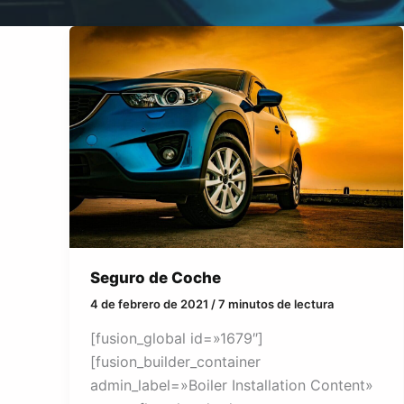
Seguro de Coche
4 de febrero de 2021
/
7 minutos de lectura
[fusion_global id=»1679″]
[fusion_builder_container
admin_label=»Boiler Installation Content»