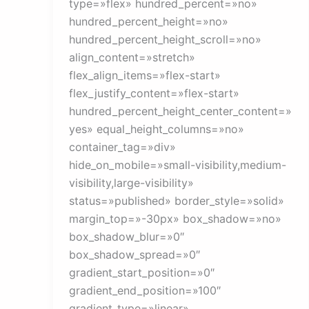
type=»flex» hundred_percent=»no»
hundred_percent_height=»no»
hundred_percent_height_scroll=»no»
align_content=»stretch»
flex_align_items=»flex-start»
flex_justify_content=»flex-start»
hundred_percent_height_center_content=»
yes» equal_height_columns=»no»
container_tag=»div»
hide_on_mobile=»small-visibility,medium-
visibility,large-visibility»
status=»published» border_style=»solid»
margin_top=»-30px» box_shadow=»no»
box_shadow_blur=»0″
box_shadow_spread=»0″
gradient_start_position=»0″
gradient_end_position=»100″
gradient_type=»linear»