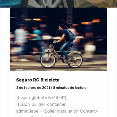
Seguro RC Bicicleta
3 de febrero de 2021
/
8 minutos de lectura
[fusion_global id=»1679″]
[fusion_builder_container
admin_label=»Boiler Installation Content»