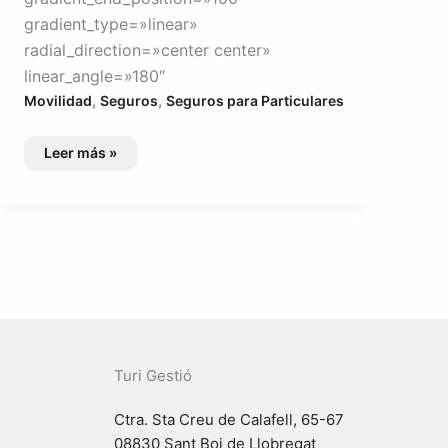
gradient_type=»linear»
radial_direction=»center center»
linear_angle=»180″
,
,
Movilidad
Seguros
Seguros para Particulares
Seguro
Leer más »
de
Embarcaciones
Turi Gestió
Ctra. Sta Creu de Calafell, 65-67
08830 Sant Boi de Llobregat