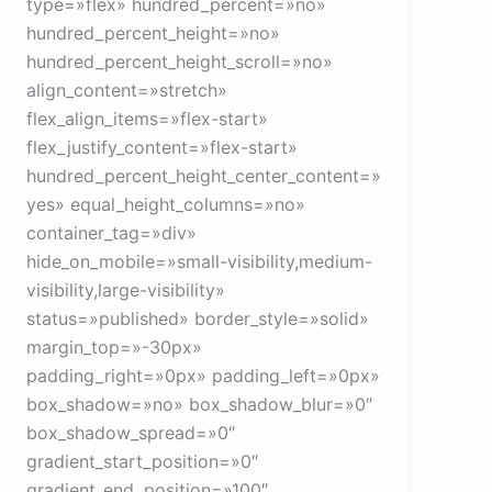
type=»flex» hundred_percent=»no»
hundred_percent_height=»no»
hundred_percent_height_scroll=»no»
align_content=»stretch»
flex_align_items=»flex-start»
flex_justify_content=»flex-start»
hundred_percent_height_center_content=»
yes» equal_height_columns=»no»
container_tag=»div»
hide_on_mobile=»small-visibility,medium-
visibility,large-visibility»
status=»published» border_style=»solid»
margin_top=»-30px»
padding_right=»0px» padding_left=»0px»
box_shadow=»no» box_shadow_blur=»0″
box_shadow_spread=»0″
gradient_start_position=»0″
gradient_end_position=»100″