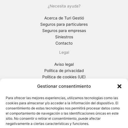
¿Necesita ayuda?
Acerca de Turi Gestió
Seguros para particulares
Seguros para empresas
Siniestros
Contacto
Legal
Aviso legal
Política de privacidad
Política de cookies (UE)
Información general previa
Gestionar consentimiento
Turi Gestió
Para ofrecer las mejores experiencias, utilizamos tecnologías como las
cookies para almacenar y/o acceder a la información del dispositivo. El
Ctra. Sta Creu de Calafell, 65-67
consentimiento de estas tecnologías nos permitirá procesar datos como
08830 Sant Boi de Llobregat (Barcelona)
el comportamiento de navegación o las identificaciones únicas en este
Tel. 93 652 96 80
sitio. No consentir o retirar el consentimiento, puede afectar
negativamente a ciertas características y funciones.