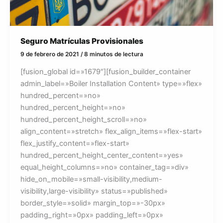
Seguro Matrículas Provisionales
9 de febrero de 2021
/
8 minutos de lectura
[fusion_global id=»1679″][fusion_builder_container
admin_label=»Boiler Installation Content» type=»flex»
hundred_percent=»no»
hundred_percent_height=»no»
hundred_percent_height_scroll=»no»
align_content=»stretch» flex_align_items=»flex-start»
flex_justify_content=»flex-start»
hundred_percent_height_center_content=»yes»
equal_height_columns=»no» container_tag=»div»
hide_on_mobile=»small-visibility,medium-
visibility,large-visibility» status=»published»
border_style=»solid» margin_top=»-30px»
padding_right=»0px» padding_left=»0px»