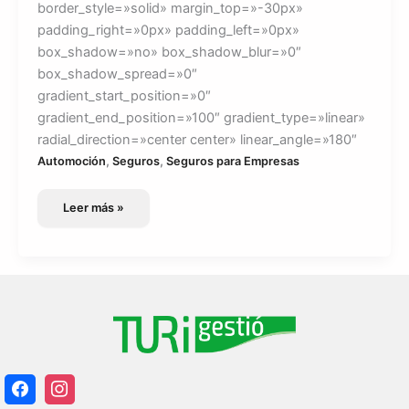
border_style=»solid» margin_top=»-30px»
padding_right=»0px» padding_left=»0px»
box_shadow=»no» box_shadow_blur=»0″
box_shadow_spread=»0″
gradient_start_position=»0″
gradient_end_position=»100″ gradient_type=»linear»
radial_direction=»center center» linear_angle=»180″
,
,
Automoción
Seguros
Seguros para Empresas
Seguro
Leer más »
Garantía
Mecánica