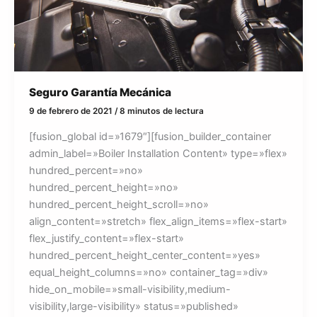
Seguro Garantía Mecánica
9 de febrero de 2021
/
8 minutos de lectura
[fusion_global id=»1679″][fusion_builder_container
admin_label=»Boiler Installation Content» type=»flex»
hundred_percent=»no»
hundred_percent_height=»no»
hundred_percent_height_scroll=»no»
align_content=»stretch» flex_align_items=»flex-start»
flex_justify_content=»flex-start»
hundred_percent_height_center_content=»yes»
equal_height_columns=»no» container_tag=»div»
hide_on_mobile=»small-visibility,medium-
visibility,large-visibility» status=»published»