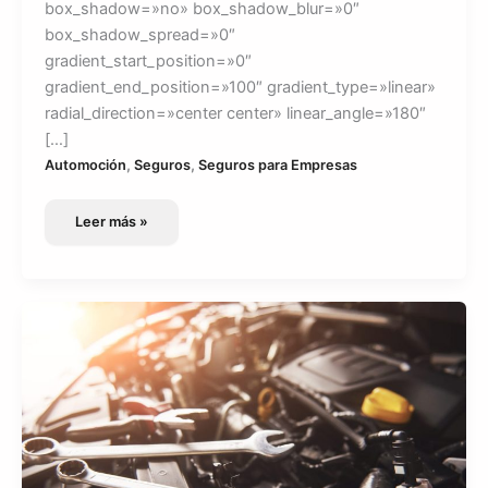
box_shadow=»no» box_shadow_blur=»0″
box_shadow_spread=»0″
gradient_start_position=»0″
gradient_end_position=»100″ gradient_type=»linear»
radial_direction=»center center» linear_angle=»180″
[…]
,
,
Automoción
Seguros
Seguros para Empresas
Seguro
Leer más »
Matrículas
Provisionales