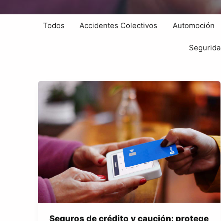
Filter
Todos
Accidentes Colectivos
Automoción
posts
by
Segurid
category
Seguros de crédito y caución: protege