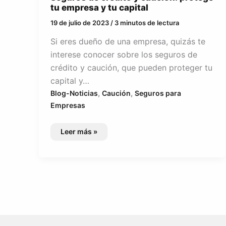
tu empresa y tu capital
19 de julio de 2023
/
3 minutos de lectura
Si eres dueño de una empresa, quizás te
interese conocer sobre los seguros de
crédito y caución, que pueden proteger tu
capital y…
,
,
Blog-Noticias
Caución
Seguros para
Empresas
Seguros
Leer más »
de
crédito
y
caución:
protege
tu
empresa
y
tu
capital